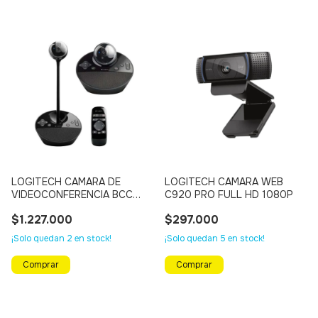
LOGITECH CAMARA DE
LOGITECH CAMARA WEB
VIDEOCONFERENCIA BCC
C920 PRO FULL HD 1080P
950 FULL HD 1080P (TODO
$1.227.000
$297.000
EN UNO)
¡Solo quedan
2
en stock!
¡Solo quedan
5
en stock!