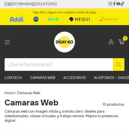
3173811984
3112470952
0
LOGITECH
CAMARAS WEB
ACCESORIOS
AUDÍFONOS - DIAD
Inicio
>
Camaras Web
Camaras Web
10 productos
Cámaras web con imagen nítida y sonido claro. Ideales para
videollamadas, clases virtuales y trabajo remoto. Mejora tu presencia
digital.